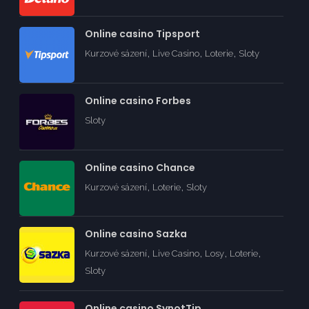
Online casino Tipsport
,
,
,
Kurzové sázení
Live Casino
Loterie
Sloty
Online casino Forbes
Sloty
Online casino Chance
,
,
Kurzové sázení
Loterie
Sloty
Online casino Sazka
,
,
,
,
Kurzové sázení
Live Casino
Losy
Loterie
Sloty
Online casino SynotTip