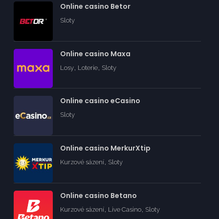
Online casino Betor
Sloty
Online casino Maxa
,
,
Losy
Loterie
Sloty
Online casino eCasino
Sloty
Online casino MerkurXtip
,
Kurzové sázení
Sloty
Online casino Betano
,
,
Kurzové sázení
Live Casino
Sloty