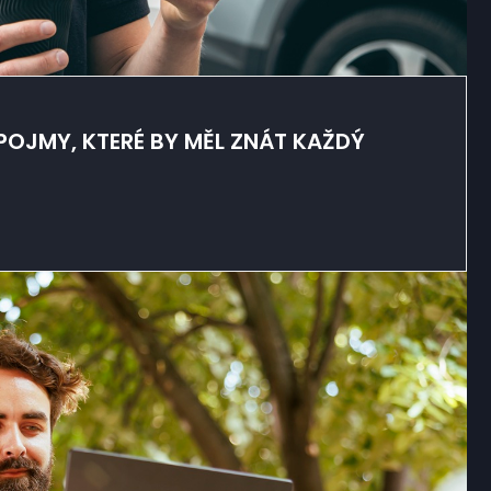
POJMY, KTERÉ BY MĚL ZNÁT KAŽDÝ