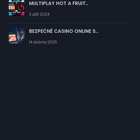
MULTIPLAY HOT A FRUIT..
3 září 2024
BEZPEČNÉ CASINO ONLINE S..
14 dubna 2025