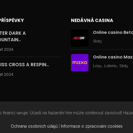
PŘÍSPĚVKY
NEDÁVNÁ CASINA
Online casino Bet
TER DARK A
UNTAIN..
Sloty
áří 2024
Online casino Ma
ISS CROSS A RESPIN..
,
,
Losy
Loterie
Sloty
áří 2024
o financí varuje: Účastí na hazardní hře může vzniknout závislost! Ha
Ochrana osobních údajů
|
Informace o zpracování cookies