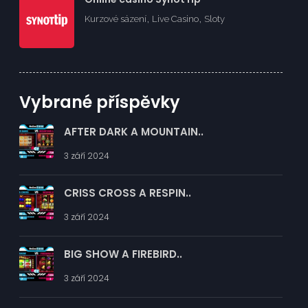
,
,
Kurzové sázení
Live Casino
Sloty
Vybrané příspěvky
AFTER DARK A MOUNTAIN..
3 září 2024
CRISS CROSS A RESPIN..
3 září 2024
BIG SHOW A FIREBIRD..
3 září 2024