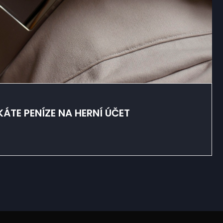
ÁTE PENÍZE NA HERNÍ ÚČET