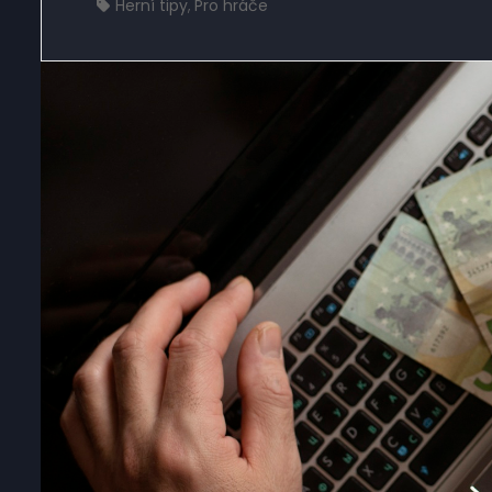
Herní tipy
,
Pro hráče