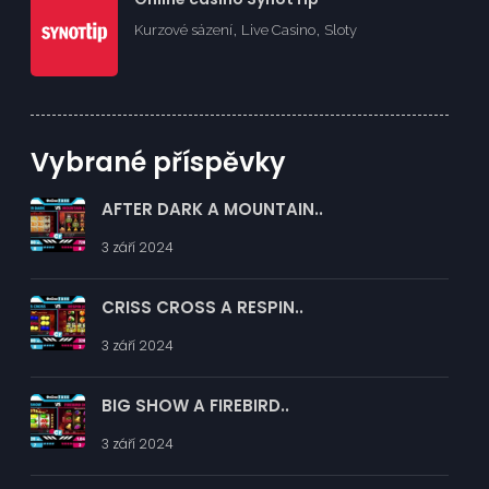
,
,
Kurzové sázení
Live Casino
Sloty
Vybrané příspěvky
AFTER DARK A MOUNTAIN..
3 září 2024
CRISS CROSS A RESPIN..
3 září 2024
BIG SHOW A FIREBIRD..
3 září 2024