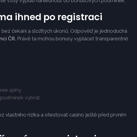
to se vždy vyplatí nahlédnout do bonusových podmínek.
ma ihned po registraci
, bez čekání a složitých úkonů. Odpověď je jednoduchá
ancí ČR
. Právě ta mohou bonusy vyplácet transparentně
ree spiny,
í podmínek vybrat.
vlastního rizika a otestovat casino ještě před prvním