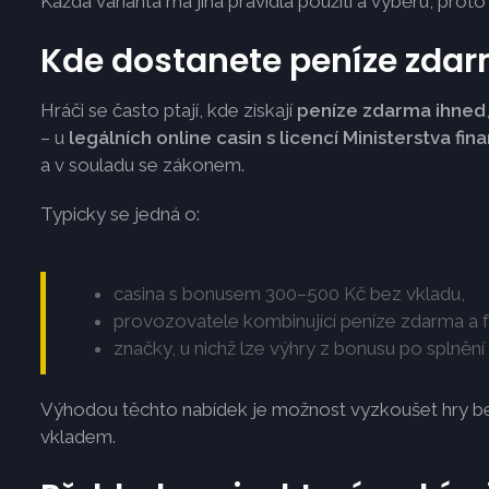
Každá varianta má jiná pravidla použití a výběru, pro
Kde dostanete peníze zdar
Hráči se často ptají, kde získají
peníze zdarma ihned
– u
legálních online casin s licencí Ministerstva fin
a v souladu se zákonem.
Typicky se jedná o:
casina s bonusem 300–500 Kč bez vkladu,
provozovatele kombinující peníze zdarma a f
značky, u nichž lze výhry z bonusu po splněn
Výhodou těchto nabídek je možnost vyzkoušet hry bez 
vkladem.