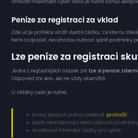
omezen maximální výběr nebo je nutné bonus alespoň je
Peníze za registraci za vklad
Zde už je potřeba vložit vlastní částku, za kterou získ
herní rozpočet, nevýhodou nutnost splnit podmínky p
Lze peníze za registraci sk
Jedna z nejčastějších otázek zní:
lze si peníze zdarm
Odpověď zní: ano, ale ne vždy okamžitě.
U většiny casin je nutné:
bonus alespoň jednou odehrát (
protočit
),
splnit minimální kurz nebo sázkové podmínky
dosáhnout minimální částky pro výběr.