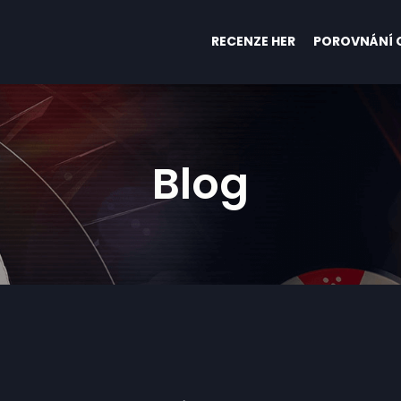
RECENZE HER
POROVNÁNÍ 
Blog