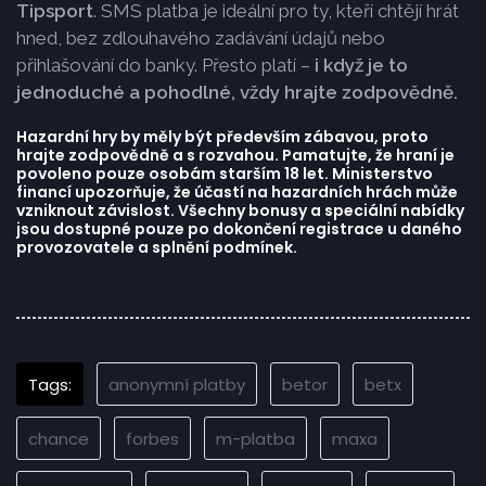
Tipsport
. SMS platba je ideální pro ty, kteří chtějí hrát
hned, bez zdlouhavého zadávání údajů nebo
přihlašování do banky. Přesto platí –
i když je to
jednoduché a pohodlné, vždy hrajte zodpovědně.
Hazardní hry by měly být především zábavou, proto
hrajte zodpovědně a s rozvahou. Pamatujte, že hraní je
povoleno pouze osobám starším 18 let. Ministerstvo
financí upozorňuje, že účastí na hazardních hrách může
vzniknout závislost. Všechny bonusy a speciální nabídky
jsou dostupné pouze po dokončení registrace u daného
provozovatele a splnění podmínek.
Tags:
anonymní platby
betor
betx
chance
forbes
m-platba
maxa