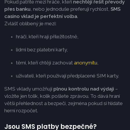
Pokud patříte mezi hráče, kteří
nechtějí řešit převody
přes banku
, nebo jednoduše preferují rychlost,
SMS
casino vklad je perfektní volba
.
Zvlášť oblíbený je mezi:
hráči, kteří hrají příležitostně,
lidmi bez platební karty,
těmi, kteří chtějí zachovat
anonymitu
,
uživateli, kteří používají předplacené SIM karty.
SMS vklady umožňují
plnou kontrolu nad výdaji
–
vložíte jen tolik, kolik pošlete zprávou. To dává hraní
větší přehlednost a bezpečí, zejména pokud si hlídáte
herní rozpočet.
Jsou SMS platby bezpečné?