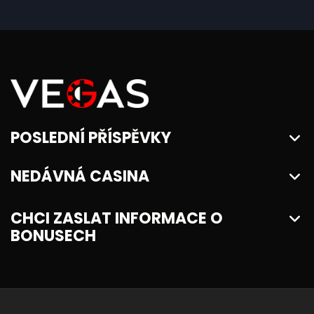
POSLEDNÍ PŘÍSPĚVKY
NEDÁVNÁ CASINA
CHCI ZASLAT INFORMACE O
BONUSECH