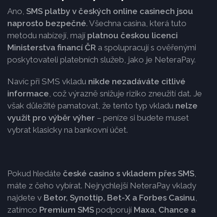
Ano,
SMS platby v českých online casinech jsou
naprosto bezpečné
. Všechna casina, která tuto
metodu nabízejí, mají
platnou českou licenci
Ministerstva financí ČR
a spolupracují s ověřenými
poskytovateli platebních služeb, jako je NeteraPay.
Navíc při SMS vkladu
nikde nezadáváte citlivé
informace
, což výrazně snižuje riziko zneužití dat. Je
však důležité pamatovat, že tento typ vkladu
nelze
využít pro výběr výher
– peníze si budete muset
vybrat klasicky na bankovní účet.
Pokud hledáte
české casino s vkladem přes SMS
,
máte z čeho vybírat. Nejrychlejší NeteraPay vklady
najdete v
Betor, Synottip,
Bet-X
a Forbes Casinu
,
zatímco
Premium SMS
podporují
Maxa, Chance a