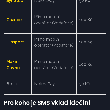
Synottip
NeteraPay
50 Kč
Přímo mobilní
Chance
100 Kč
operátor (Vodafone)
Přímo mobilní
Tipsport
100 Kč
operátor (Vodafone)
Maxa
Přímo mobilní
100 Kč
Casino
operátor (Vodafone)
Bet-x
NeteraPay
50 Kč
Pro koho je SMS vklad ideální