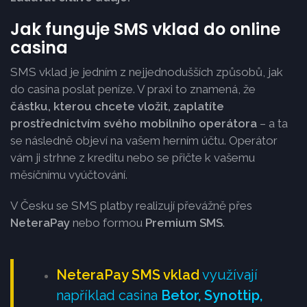
Jak funguje SMS vklad do online
casina
SMS vklad je jedním z nejjednodušších způsobů, jak
do casina poslat peníze. V praxi to znamená, že
částku, kterou chcete vložit, zaplatíte
prostřednictvím svého mobilního operátora
– a ta
se následně objeví na vašem herním účtu. Operátor
vám ji strhne z kreditu nebo se přičte k vašemu
měsíčnímu vyúčtování.
V Česku se SMS platby realizují převážně přes
NeteraPay
nebo formou
Premium SMS
.
NeteraPay SMS vklad
využívají
například casina
Betor, Synottip,