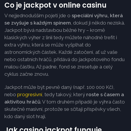
Co je jackpot v online casinu
V nejjednodušším pojetí jde o
speciální výhru, která
se zvyšuje s každým spinem
, dokud ji někdo nezíská.
Jackpot bývá nadstavbou běžné hry – kromě
klasických výher z linií tedy můžete náhodně trefit i
extra výhru, která se může vyšplhat do
astronomických částek. Každé zatočení, ať už vaše
nebo ostatních hráčů, přidává do jackpotového fondu
malou částku. Až padne, fond se zresetuje a celý
cyklus začne znovu.
Jackpot může být pevně daný (např. 100 000 Kč),
nebo
progresivní
, tedy takový, který
roste s časem a
aktivitou hráčů
. V tom druhém případě je výhra často
skutečně masivní, protože se sčítají příspěvky všech,
kdo daný slot hrají.
Jak casino jackpot funguje