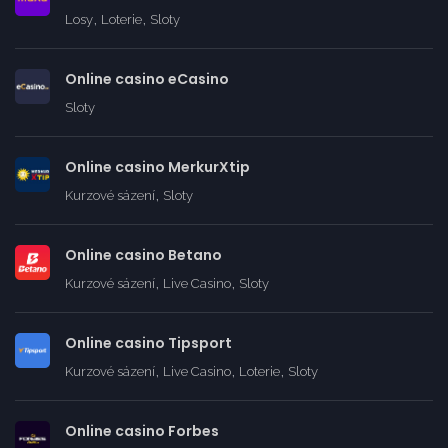
,
,
Losy
Loterie
Sloty
Online casino eCasino
Sloty
Online casino MerkurXtip
,
Kurzové sázení
Sloty
Online casino Betano
,
,
Kurzové sázení
Live Casino
Sloty
Online casino Tipsport
,
,
,
Kurzové sázení
Live Casino
Loterie
Sloty
Online casino Forbes