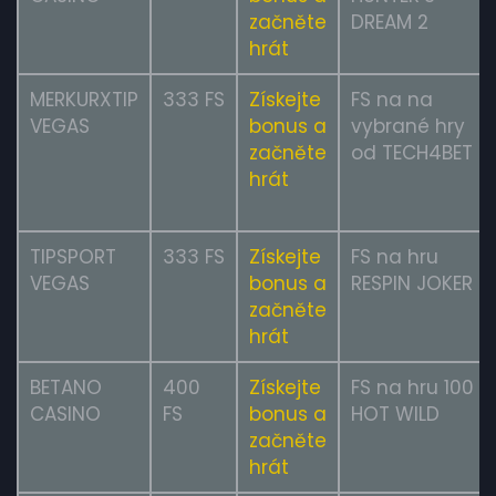
začněte
DREAM 2
hrát
MERKURXTIP
333 FS
Získejte
FS na na
VEGAS
bonus a
vybrané hry
začněte
od TECH4BET
hrát
TIPSPORT
333 FS
Získejte
FS na hru
VEGAS
bonus a
RESPIN JOKER
začněte
hrát
BETANO
400
Získejte
FS na hru 100
CASINO
FS
bonus a
HOT WILD
začněte
hrát