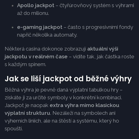
Apollo jackpot
– čtyřúrovňový systém s výhrami
až do milionu.
e-gaming jackpot
– často s progresivními fondy
napříč několika automaty.
Některá casina dokonce zobrazují
aktuální výši
jackpotu v reálném čase
– vidíte tak, jak částka roste
s každým spinem.
Jak se liší jackpot od běžné výhry
Běžná výhra je pevně daná výplatní tabulkou hry –
získáte ji za určité symboly v konkrétní kombinaci.
Jackpot je naopak
extra výhra mimo klasickou
výplatní strukturu
. Nezáleží na symbolech ani
výherních liniích, ale na štěstí a systému, který ho
spouští.