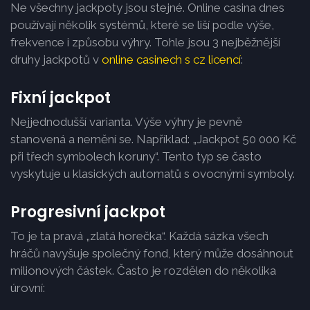
Ne všechny jackpoty jsou stejné. Online casina dnes
používají několik systémů, které se liší podle výše,
frekvence i způsobu výhry. Tohle jsou 3 nejběžnější
druhy jackpotů v
online casinech s cz licencí
:
Fixní jackpot
Nejjednodušší varianta. Výše výhry je pevně
stanovená a nemění se. Například: „Jackpot 50 000 Kč
při třech symbolech koruny“. Tento typ se často
vyskytuje u klasických automatů s ovocnými symboly.
Progresivní jackpot
To je ta pravá „zlatá horečka“. Každá sázka všech
hráčů navyšuje společný fond, který může dosáhnout
milionových částek. Často je rozdělen do několika
úrovní: