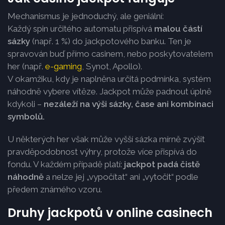
Mechanismus je jednoduchý, ale geniální:
Každý spin určitého automatu přispívá
malou částí
sázky
(např. 1 %) do jackpotového banku. Ten je
spravován buď přímo casinem, nebo poskytovatelem
her (např.
e-gaming
, Synot, Apollo).
V okamžiku, kdy je naplněna určitá podmínka, systém
náhodně vybere vítěze. Jackpot může padnout úplně
kdykoli –
nezáleží na výši sázky, čase ani
kombinaci
symbolů.
U některých her však může vyšší sázka mírně zvýšit
pravděpodobnost výhry, protože více přispívá do
fondu. V každém případě platí:
jackpot padá čistě
náhodně
a nelze jej „vypočítat“ ani „vytočit“ podle
předem známého vzoru.
Druhy jackpotů v online casinech