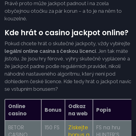
Právě proto může jackpot padnout i na zcela
obyčejnou otočku za pár korun – a to je na něm to
kouzelné.
Kde hrát o casino jackpot online?
Pokud chcete hrát o skutečné jackpoty, vždy vybírejte
legální online casina s českou licencí
. Jen tak máte
jistotu, že jsou hry férové, výhry skutečně vyplácené a
že jackpot padne podle regulérních pravidel, nikoli
náhodně nastaveného algoritmu, který není pod
dohledem české licence. Kde tedy hrát o jackpot navíc
se vstupním bonusem?
Online
Odkaz
Bonus
Popis
casino
na web
BETOR
150 FS
Získejte
FS na hru
CASINO
bonus a
HUNTER’S