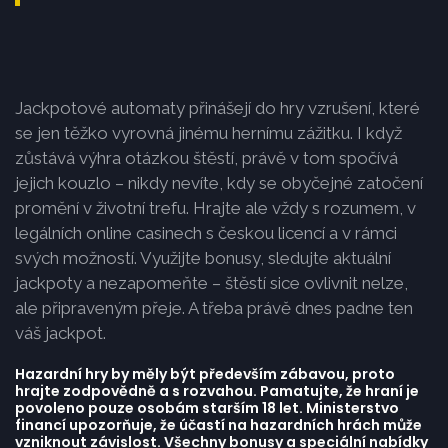
Jackpotové automaty přinášejí do hry vzrušení, které
se jen těžko vyrovná jinému hernímu zážitku. I když
zůstává výhra otázkou štěstí, právě v tom spočívá
jejich kouzlo – nikdy nevíte, kdy se obyčejné zatočení
promění v životní trefu. Hrajte ale vždy s rozumem, v
legálních online casinech s českou licencí a v rámci
svých možností. Využijte bonusy, sledujte aktuální
jackpoty a nezapomeňte – štěstí sice ovlivnit nelze,
ale připraveným přeje. A třeba právě dnes padne ten
váš jackpot.
Hazardní hry by měly být především zábavou, proto
hrajte zodpovědně a s rozvahou. Pamatujte, že hraní je
povoleno pouze osobám starším 18 let. Ministerstvo
financí upozorňuje, že účastí na hazardních hrách může
vzniknout závislost. Všechny bonusy a speciální nabídky