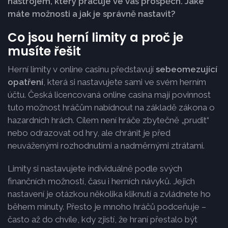
nástrojem, který pracuje ve váš prospěch.
Jaké
máte možnosti a jak je správně nastavit?
Co jsou herní limity a proč je
musíte řešit
Herní limity v online casinu představují
sebeomezující
opatření
, která si nastavujete sami ve svém herním
účtu. Česká licencovaná online casina mají povinnost
tuto možnost hráčům nabídnout na základě zákona o
hazardních hrách. Cílem není hráče zbytečně „prudit“
nebo odrazovat od hry, ale chránit je před
neuváženými rozhodnutími a nadměrnými ztrátami.
Limity si nastavujete individuálně podle svých
finančních možností, času i herních návyků. Jejich
nastavení je otázkou několika kliknutí a zvládnete ho
během minuty. Přesto je mnoho hráčů podceňuje –
často až do chvíle, kdy zjistí, že hraní přestalo být