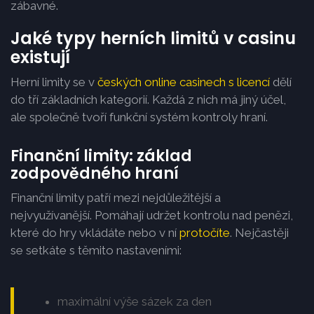
zábavné.
Jaké typy herních limitů v casinu
existují
Herní limity se v
českých online casinech s licencí
dělí
do tří základních kategorií. Každá z nich má jiný účel,
ale společně tvoří funkční systém kontroly hraní.
Finanční limity: základ
zodpovědného hraní
Finanční limity patří mezi nejdůležitější a
nejvyužívanější. Pomáhají udržet kontrolu nad penězi,
které do hry vkládáte nebo v ní
protočíte
. Nejčastěji
se setkáte s těmito nastaveními:
maximální výše sázek za den