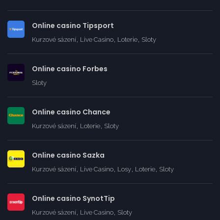
Online casino Tipsport
,
,
,
Kurzové sázení
Live Casino
Loterie
Sloty
Online casino Forbes
Sloty
Online casino Chance
,
,
Kurzové sázení
Loterie
Sloty
Online casino Sazka
,
,
,
,
Kurzové sázení
Live Casino
Losy
Loterie
Sloty
Online casino SynotTip
,
,
Kurzové sázení
Live Casino
Sloty