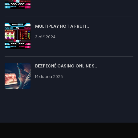
MULTIPLAY HOT A FRUIT..
3 září 2024
BEZPEČNÉ CASINO ONLINE S..
14 dubna 2025