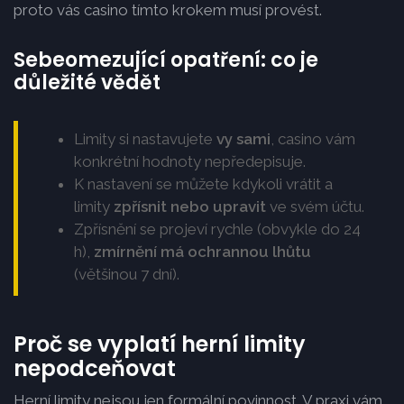
proto vás casino tímto krokem musí provést.
Sebeomezující opatření: co je
důležité vědět
Limity si nastavujete
vy sami
, casino vám
konkrétní hodnoty nepředepisuje.
K nastavení se můžete kdykoli vrátit a
limity
zpřísnit nebo upravit
ve svém účtu.
Zpřísnění se projeví rychle (obvykle do 24
h),
zmírnění má ochrannou lhůtu
(většinou 7 dní).
Proč se vyplatí herní limity
nepodceňovat
Herní limity nejsou jen formální povinnost. V praxi vám