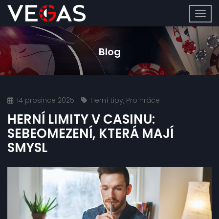
Blog
14 prosince 2025
Herní tipy
,
Pro hráče
HERNÍ LIMITY V CASINU:
SEBEOMEZENÍ, KTERÁ MAJÍ
SMYSL