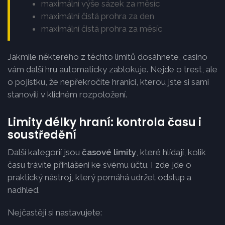
maximální výše sázek za měsíc
maximální čistá prohra za den
maximální čistá prohra za měsíc
Jakmile některého z těchto limitů dosáhnete, casino
vám další hru automaticky zablokuje. Nejde o trest, ale
o pojistku, že nepřekročíte hranici, kterou jste si sami
stanovili v klidném rozpoložení.
Limity délky hraní: kontrola času i
soustředění
Další kategorií jsou
časové limity
, které hlídají, kolik
času trávíte přihlášeni ke svému účtu. I zde jde o
praktický nástroj, který pomáhá udržet odstup a
nadhled.
Nejčastěji si nastavujete: