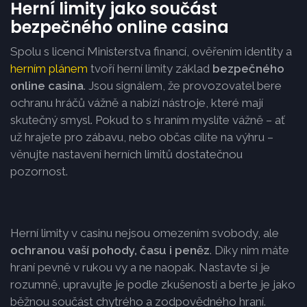
Herní limity jako součást
bezpečného online casina
Spolu s licencí Ministerstva financí, ověřením identity a
herním plánem
tvoří herní limity základ
bezpečného
online casina
. Jsou signálem, že provozovatel bere
ochranu hráčů vážně a nabízí nástroje, které mají
skutečný smysl. Pokud to s hraním myslíte vážně – ať
už hrajete pro zábavu, nebo občas cílíte na výhru –
věnujte nastavení herních limitů dostatečnou
pozornost.
Herní limity v casinu nejsou omezením svobody, ale
ochranou vaší pohody, času i peněz
. Díky nim máte
hraní pevně v rukou vy a ne naopak. Nastavte si je
rozumně, upravujte je podle zkušeností a berte je jako
běžnou součást chytrého a zodpovědného hraní.