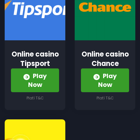
Online casino
Online casino
Tipsport
Chance
Play
Play
Now
Now
Platí T&C
Platí T&C