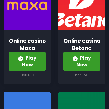
Online casino
Online casino
Maxa
Betano
Play
Play
Now
Now
Platí T&C
Platí T&C