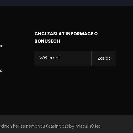
CHCI ZASLAT INFORMACE O
BONUSECH
or
xa
zardních her se nemohou účastnit osoby mladší 18 let.