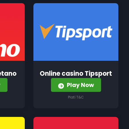
etano
Online casino Tipsport
w
Play Now
Platí T&C