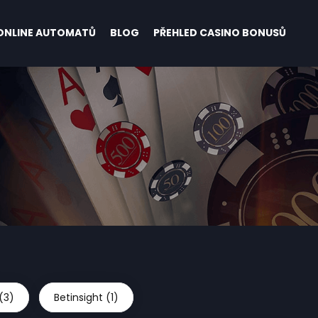
ONLINE AUTOMATŮ
BLOG
PŘEHLED CASINO BONUSŮ
 (3)
Betinsight (1)