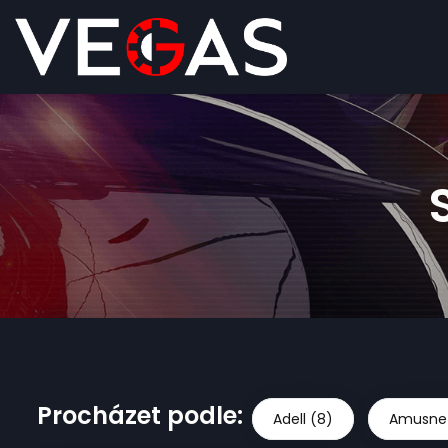
Procházet podle:
Adell (8)
Amusnet