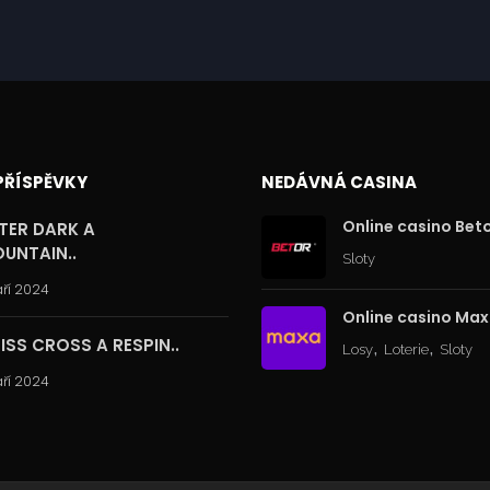
PŘÍSPĚVKY
NEDÁVNÁ CASINA
Online casino Bet
TER DARK A
UNTAIN..
Sloty
áří 2024
Online casino Ma
ISS CROSS A RESPIN..
,
,
Losy
Loterie
Sloty
áří 2024