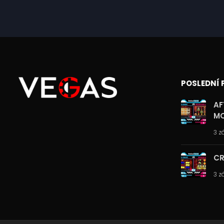
POSLEDNÍ 
AF
MO
3 z
CR
3 z