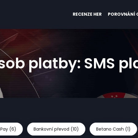
RECENZE HER
POROVNÁNÍ 
sob platby:
SMS pl
 Pay (6)
Bankovní převod (10)
Betano Cash (1)