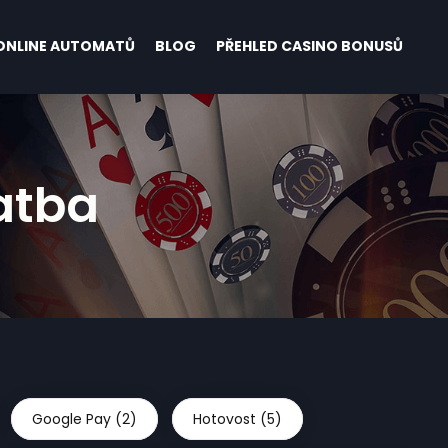
ONLINE AUTOMATŮ
BLOG
PŘEHLED CASINO BONUSŮ
atba
Google Pay (2)
Hotovost (5)