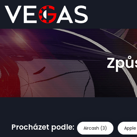
Způ
Procházet podle:
Aircash (3)
Apple