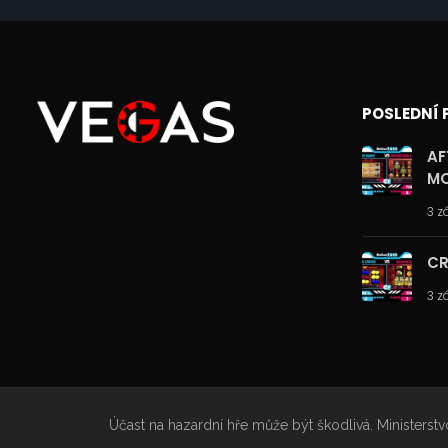
POSLEDNÍ 
AF
MO
3 z
CR
3 z
Účast na hazardní hře může být škodlivá. Ministerstv