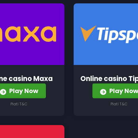
ine casino Maxa
Online casino Ti
Play Now
Play No
Platí T&C
Platí T&C