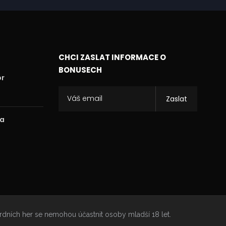
CHCI ZASLAT INFORMACE O
BONUSECH
or
xa
zardních her se nemohou účastnit osoby mladší 18 let.