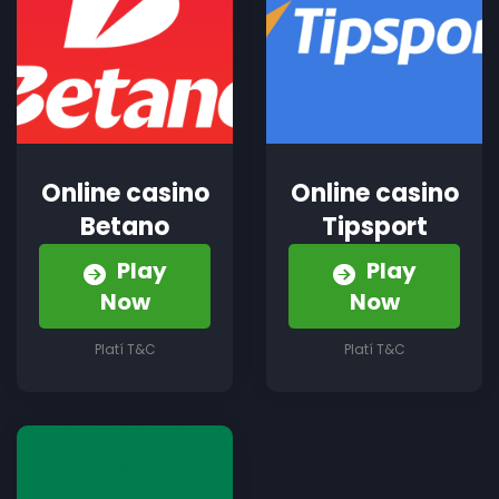
Online casino
Online casino
Betano
Tipsport
Play
Play
Now
Now
Platí T&C
Platí T&C