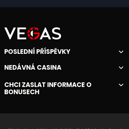
POSLEDNÍ PŘÍSPĚVKY
NEDÁVNÁ CASINA
CHCI ZASLAT INFORMACE O
BONUSECH