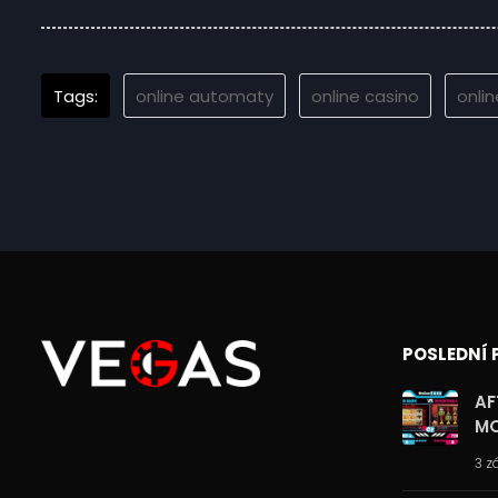
Tags:
online automaty
online casino
onlin
POSLEDNÍ 
AF
MO
3 z