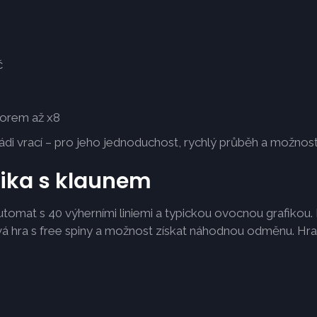
č
torem až x8
rádi vrací – pro jeho jednoduchost, rychlý průběh a možno
sika s klaunem
utomat s 40 výherními liniemi a typickou ovocnou grafikou. 
ová hra s free spiny a možnost získat náhodnou odměnu. Hra