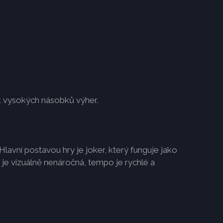
st vysokých násobků výher.
Hlavní postavou hry je joker, který funguje jako
 je vizuálně nenáročná, tempo je rychlé a