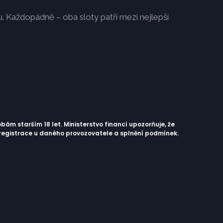
lu. Každopádně – oba sloty patří mezi nejlepší
ám starším 18 let. Ministerstvo financí upozorňuje, že
 registrace u daného provozovatele a splnění podmínek.