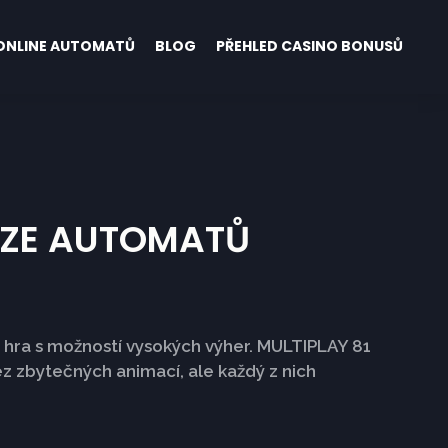
ONLINE AUTOMATŮ
BLOG
PŘEHLED CASINO BONUSŮ
ENZE AUTOMATŮ
á hra s možností vysokých výher. MULTIPLAY 81
z zbytečných animací, ale každý z nich