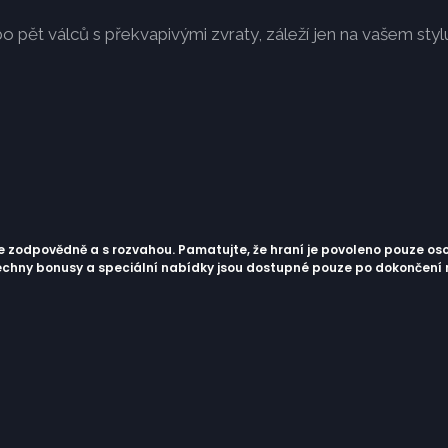
bo pět válců s překvapivými zvraty, záleží jen na vašem sty
 zodpovědně a s rozvahou. Pamatujte, že hraní je povoleno pouze osob
šechny bonusy a speciální nabídky jsou dostupné pouze po dokončení